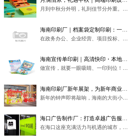
月满情浓，礼遇中秋｜高端印刷设计，让心意更有分量
月到中秋分外明，礼到佳节分外重。在这个讲究“仪式感”的时代，...
海南印刷厂｜档案袋定制印刷：一袋藏规范，一纸显品牌
在政务办公、企业经营、项目投标、人事归档、校园管理中，档案袋...
海南宣传单印刷｜高清快印・本地直发・全城配送
做宣传，就要一眼吸睛、一印到位！海南本土专业印刷厂，专注宣传...
海南印刷厂新年展架，为新年商业添彩助力
新年的钟声即将敲响，海南的大街小巷弥漫着喜庆与热闹的氛围。在...
海口广告制作厂：打造卓越广告服务，开启品牌传播新征程
在海口这座充满活力与机遇的城市，商业的浪潮汹涌澎湃，每一个企...